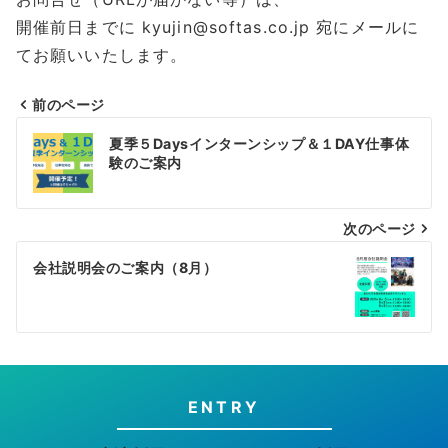
開催前日までに kyujin@softas.co.jp 宛にメールに
てお願いいたします。
前のページ
投
夏季５Daysインターンシップ＆１DAY仕事体
稿
験のご案内
ナ
次のページ
ビ
ゲ
会社説明会のご案内（8月）
ー
シ
ョ
ン
ENTRY