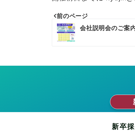
前のページ
投
会社説明会のご案
稿
ナ
ビ
ゲ
ー
新
シ
新卒採
ョ