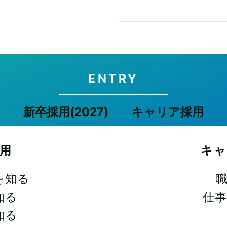
ENTRY
新卒採用(2027)
キャリア採用
用
キ
を知る
知る
仕
知る